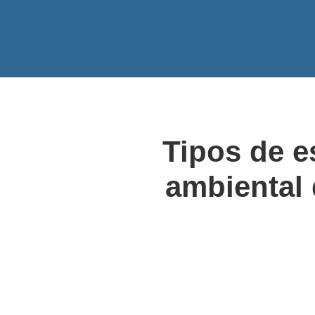
de mitigación correspondientes.
Tipos de e
ambiental 
9
Diagnóstico Ambiental de Bajo
Impacto (DABI)