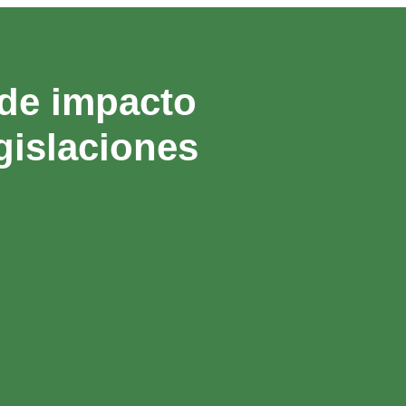
 de impacto
gislaciones
9
Evaluaciones Bajo las Políticas y
Salvaguardas Ambientales del
Banco Interamenricano de
Desarrollo (BID)