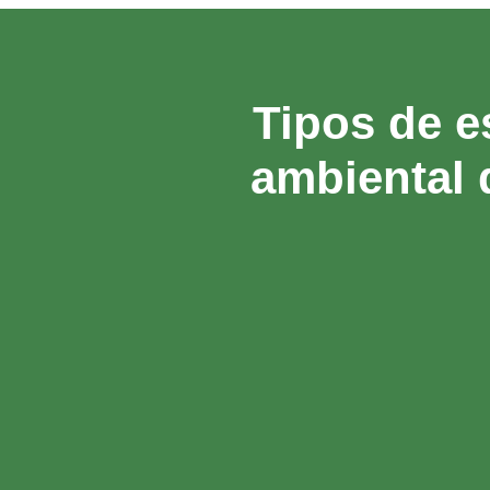
Tipos de e
ambiental 
9
Initial Enviiromental Examination
Bajo la Regulación Ambiental
Federal 216 de los EUA