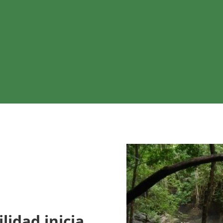
9
Planes de Gestión Ambiental y
Social (PGAS)
lidad inicia