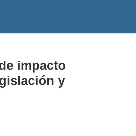
 de impacto
gislación y
9
Evaluación Ambiental Inicial
(EAI)